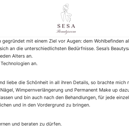
 gegründet mit einem Ziel vor Augen: dem Wohlbefinden alle
Eine andere WordPress-Site.
Sesa Beautyroom
n sich an die unterschiedlichsten Bedürfnisse. Sesa’s Beauty
eden Alters an.
 Technologien an.
und liebe die Schönheit in all ihren Details, so brachte mic
 Nägel, Wimpernverlängerung und Permanent Make up dazu.M
rlassen und bin auch nach den Behandlungen, für jede einzeln
eichen und in den Vordergrund zu bringen.
ernen und beraten zu dürfen.